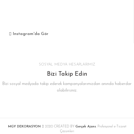
Instagram'da Gör
SOSYAL MEDYA HESAPLARIMIZ
Bizi Takip Edin
Bizi sosyal medyada takip ederek kampanyalarımızdan anında haberdar
olabilirsiniz.
MGY DEKORASYON
2020 CREATED BY
Gerçek Ajans
. Profesyonel e-Ticaret
Çözümleri