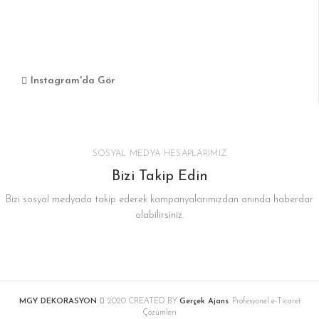
Instagram'da Gör
SOSYAL MEDYA HESAPLARIMIZ
Bizi Takip Edin
Bizi sosyal medyada takip ederek kampanyalarımızdan anında haberdar
olabilirsiniz.
MGY DEKORASYON
2020 CREATED BY
Gerçek Ajans
. Profesyonel e-Ticaret
Çözümleri