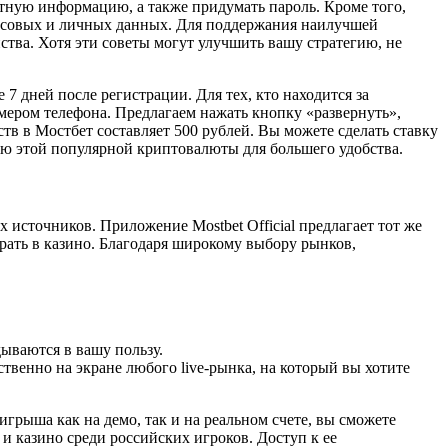
ктную информацию, а также придумать пароль. Кроме того,
ансовых и личных данных. Для поддержания наилучшей
тва. Хотя эти советы могут улучшить вашу стратегию, не
7 дней после регистрации. Для тех, кто находится за
мером телефона. Предлагаем нажать кнопку «развернуть»,
тв в Мостбет составляет 500 рублей. Вы можете сделать ставку
щью этой популярной криптовалюты для большего удобства.
 источников. Приложение Mostbet Official предлагает тот же
играть в казино. Благодаря широкому выбору рынков,
ываются в вашу пользу.
ственно на экране любого live-рынка, на который вы хотите
грыша как на демо, так и на реальном счете, вы сможете
 и казино среди российских игроков. Доступ к ее