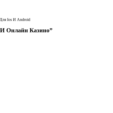
ля Ios И Android
 И Онлайн Казино”