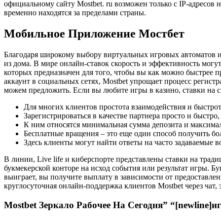
официальному сайту Mostbet. ru возможен только с IP-адресов
временно находятся за пределами страны.
Мобильное Приложение Мостбет
Благодаря широкому выбору виртуальных игровых автоматов и
из дома. В мире онлайн-ставок скорость и эффективность могу
которых предназначен для того, чтобы вы как можно быстрее п
аккаунт в социальных сетях, Mostbet упрощает процесс регист
можем предложить. Если вы любите игры в казино, ставки на сп
Для многих клиентов простота взаимодействия и быстро
Зарегистрироваться в качестве партнера просто и быстро,
К ним относятся минимальная сумма депозита и максимал
Бесплатные вращения – это еще один способ получить бол
Здесь клиенты могут найти ответы на часто задаваемые во
В линии, Live life и киберспорте представлены ставки на тра
букмекерской конторе на исход события или результат игры. Б
выиграет, вы получите выплату в зависимости от предоставле
круглосуточная онлайн-поддержка клиентов Mostbet через чат,
Mostbet Зеркало Рабочее На Сегодня” “[newline]