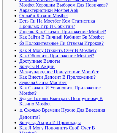
Mostbet Хорошим Выбором Для Новичков?
Характеристики Mostbet Apk
Онлайн Казино Mostbet
Есть Ли На Мостбет Ком Статистика
Прошлых Игр И Событий?
Ищешь Как Скачать Приложение Mostbet?
Как Зайти В Личный Кабинет Бк Mostbet
👍 Положительные Ли Отзывы Игроков?
Как Я Могу Открыть Счет В Mostbet?
Как Обновить Приложение Mostbet?
Доступные Валюты
Бонусы И Акции
Международное Присутствие Мостбет
Как Внести Депозит В Приложении?
Зеркала Сайта Мостбет
Как Скачать И Установить Приложение
Mostbet?
Будьте Готовы Выиграть По-крупному В
Казино Mostbet
⏳ Сколько Времени Нужно Для Внесения
Депозита?
Бонусы, Акции И Промокоды
Как Я Могу Пополнить Свой Счет В