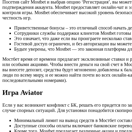
Посетив сайт Mostbet и выбрав опцию ‘Регистрация’, вы может
подтверждения аккаунта. Mostbet предоставляет онлайн-чат и
контроля игры. Mostbet обеспечивает высокий уровень безопа
честность игр.
Приветственные бонусы – это отличный способ начать де
Сотрудники службы поддержки клиентов Mostbet готовы п
Это означает, что даже если вы проиграете несколько ста
Гостевой доступ ограничен, и без авторизации вы может
Будьте уверены, что Mostbet — это законная платформа д
Мостбет время от времени предлагает эксклюзивные ставки и
или особыми акциями. Чтобы внести деньги на свой счет в Мо
вы внесете депозит, средства будут мгновенно добавлены к ба
люди по всему миру, и ее можно найти почти во всех онлайн-к
последовательными номерами).
Игра Aviator
Если у вас возникнет конфликт с БК, решать его придется по 
случае спорных ситуаций. Для установки понадобится скопирова
Минимальный лимит на вывод средств в Мостбет составл
Доступные способы оплаты включают банковские переводы,
Кроме того, Mostbet предлагает различные акции и пред