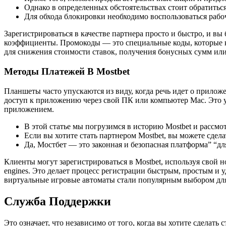
Однако в определенных обстоятельствах стоит обратитьс
Для обхода блокировки необходимо воспользоваться рабо
Зарегистрироваться в качестве партнера просто и быстро, и в
коэффициенты. Промокоды — это специальные коды, которые к
для снижения стоимости ставок, получения бонусных сумм ил
Методы Платежей В Mostbet
Планшеты часто упускаются из виду, когда речь идет о прилож
доступ к приложению через свой ПК или компьютер Mac. Это уд
приложением.
В этой статье мы погрузимся в историю Mostbet и рассм
Если вы хотите стать партнером Mostbet, вы можете сдела
Да, Мостбет — это законная и безопасная платформа” “для
Клиенты могут зарегистрироваться в Mostbet, используя свой но
engines. Это делает процесс регистрации быстрым, простым и у
виртуальные игровые автоматы стали популярным выбором для
Служба Поддержки
Это означает, что независимо от того, когда вы хотите сделать 