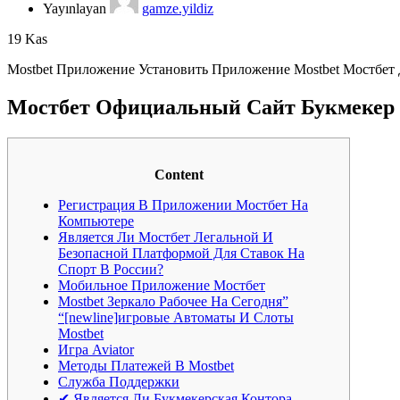
Yayınlayan
gamze.yildiz
19
Kas
Mostbet Приложение Установить Приложение Mostbet Мостбет Д
Мостбет Официальный Сайт Букмекер
Content
Регистрация В Приложении Мостбет На
Компьютере
Является Ли Мостбет Легальной И
Безопасной Платформой Для Ставок На
Спорт В России?
Мобильное Приложение Мостбет
Mostbet Зеркало Рабочее На Сегодня”
“[newline]игровые Автоматы И Слоты
Mostbet
Игра Aviator
Методы Платежей В Mostbet
Служба Поддержки
✔ Является Ли Букмекерская Контора