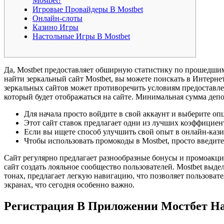
Mostbet?
Игровые Провайдеры В Mostbet
Онлайн-слоты
Казино Игры
Настольные Игры В Mostbet
Да, Mostbet предоставляет обширную статистику по прошедшим
найти зеркальный сайт Mostbet, вы можете поискать в Интернет
зеркальных сайтов может противоречить условиям предоставлен
который будет отображаться на сайте. Минимальная сумма депо
Для начала просто войдите в свой аккаунт и выберите оп
Этот сайт ставок предлагает одни из лучших коэффициент
Если вы ищете способ улучшить свой опыт в онлайн-кази
Чтобы использовать промокоды в Mostbet, просто введите
Сайт регулярно предлагает разнообразные бонусы и промоакци
сайт создать лояльное сообщество пользователей. Mostbet вы
тонах, предлагает легкую навигацию, что позволяет пользова
экранах, что сегодня особенно важно.
Регистрация В Приложении Мостбет Н