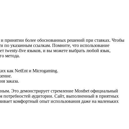
е и принятии более обоснованных решений при ставках. Чтобы
ейти по указанным ссылкам. Помните, что использование
т twenty-five языков, и вы можете выбрать любой язык,
го метода.
их как NetEnt и Microgaming.
шение.
я заказа.
есным. Это демонстрирует стремление Mostbet официальный
ем потребностей аудитории. Сайт, выполненный в приятных
печивает комфортный опыт использования даже на маленьких