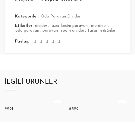
Kategoriler:
Oda Paravan Divider
Etiketler:
divider
,
lazer kesim paravan
,
merdiven
,
oda paravan
,
paravan
,
room divider
,
tasarım ürünler
Paylaş
İLGILI ÜRÜNLER
#291
#329