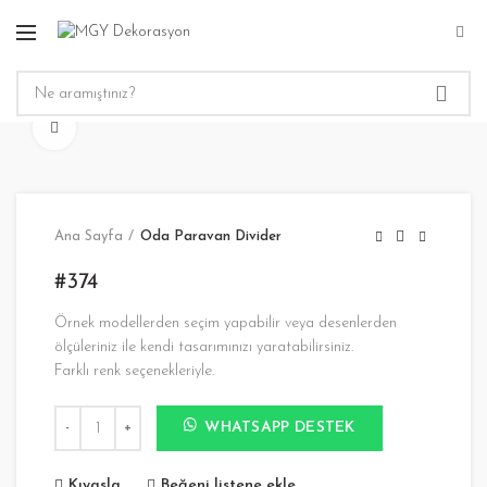
Büyütmek için tıklayın
Ana Sayfa
Oda Paravan Divider
#374
Örnek modellerden seçim yapabilir veya desenlerden
ölçüleriniz ile kendi tasarımınızı yaratabilirsiniz.
Farklı renk seçenekleriyle.
#374 adet
WHATSAPP DESTEK
Kıyasla
Beğeni listene ekle