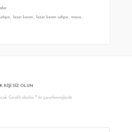
alar
sehpa
,
lazer kesim
,
lazer kesim sehpa
,
masa
,
K KIŞI SIZ OLUN
*
cak.
Gerekli alanlar
ile işaretlenmişlerdir