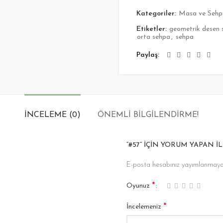
Kategoriler:
Masa ve Sehp
Etiketler:
geometrik desen 
orta sehpa
,
sehpa
Paylaş
İNCELEME (0)
ÖNEMLI BILGILENDIRME!
“#57” IÇIN YORUM YAPAN IL
E-posta hesabınız yayımlanmaya
*
Oyunuz
*
İncelemeniz