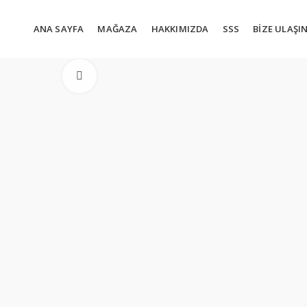
ANA SAYFA
MAĞAZA
HAKKIMIZDA
SSS
BIZE ULAŞI
Büyütmek için tıklayın