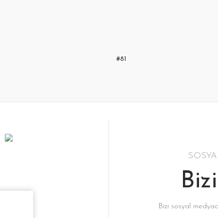
#81
SOSYA
Biz
Bizi sosyal medya