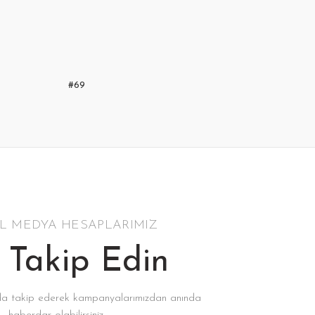
#69
L MEDYA HESAPLARIMIZ
i Takip Edin
da takip ederek kampanyalarımızdan anında