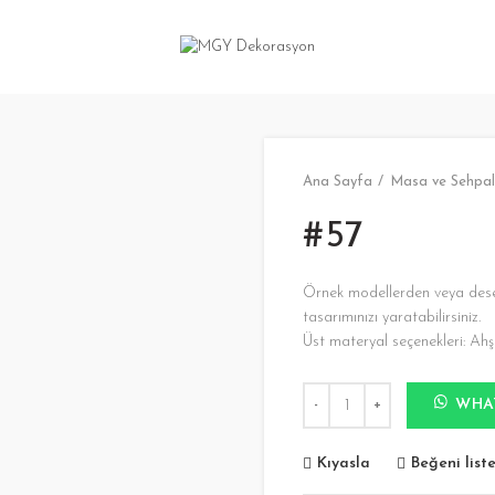
N
Ana Sayfa
Masa ve Sehpal
#57
Örnek modellerden veya desenl
tasarımınızı yaratabilirsiniz.
Üst materyal seçenekleri: A
#57 adet
WHA
Kıyasla
Beğeni list