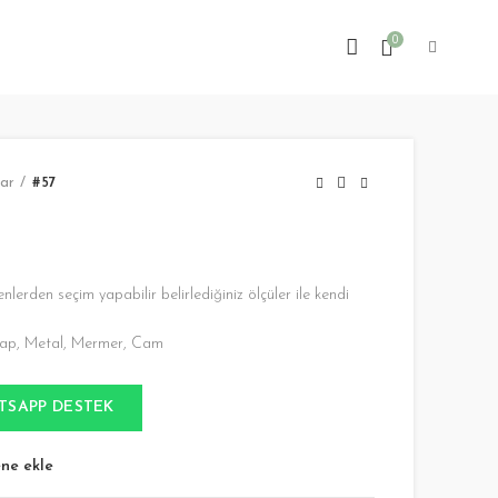
0
ar
#57
erden seçim yapabilir belirlediğiniz ölçüler ile kendi
hşap, Metal, Mermer, Cam
TSAPP DESTEK
ene ekle