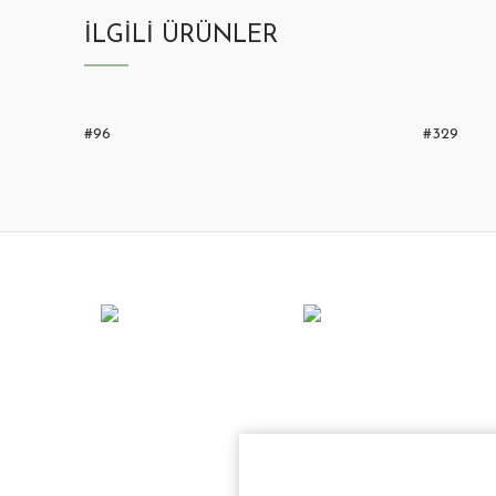
İLGILI ÜRÜNLER
#96
#329